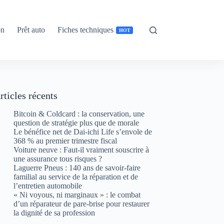
on
Prêt auto
Fiches techniques
HOT
rticles récents
Bitcoin & Coldcard : la conservation, une
question de stratégie plus que de morale
Le bénéfice net de Dai-ichi Life s’envole de
368 % au premier trimestre fiscal
Voiture neuve : Faut-il vraiment souscrire à
une assurance tous risques ?
Laguerre Pneus : 140 ans de savoir-faire
familial au service de la réparation et de
l’entretien automobile
« Ni voyous, ni marginaux » : le combat
d’un réparateur de pare-brise pour restaurer
la dignité de sa profession