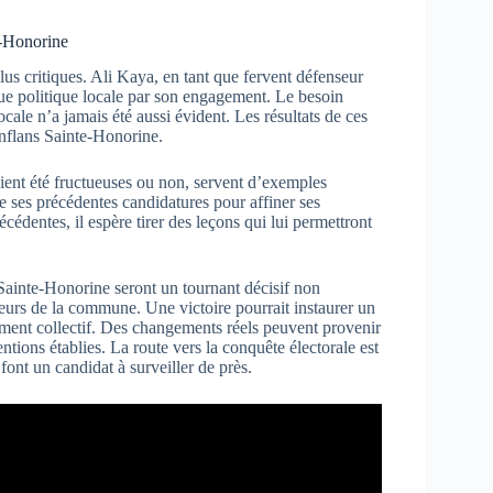
e-Honorine
lus critiques. Ali Kaya, en tant que fervent défenseur
que politique locale par son engagement. Le besoin
ocale n’a jamais été aussi évident. Les résultats de ces
onflans Sainte-Honorine.
aient été fructueuses ou non, servent d’exemples
de ses précédentes candidatures pour affiner ses
écédentes, il espère tirer des leçons qui lui permettront
ainte-Honorine seront un tournant décisif non
eurs de la commune. Une victoire pourrait instaurer un
ment collectif. Des changements réels peuvent provenir
tions établies. La route vers la conquête électorale est
nt un candidat à surveiller de près.