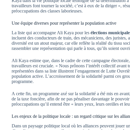
Kaya dans la vie politique locale témoigne de sa détermination à d
travailleurs font tourner la société, c’est à eux de la diriger », r
préoccupations des classes laborieuses.
Une équipe diverses pour représenter la population active
La liste qui accompagne Ali Kaya pour les
élections municipale
incluent des conducteurs de train, des mécaniciens, des juristes, 
diversité est un atout majeur, car elle reflète la réalité du tissu 
rassembler une représentation qui parle à tous, qu’ils soient ouvr
Ali Kaya estime que, dans le cadre de cette campagne électorale, 
travailleurs est cruciale. « Nous prônons l’intérêt collectif avant t
représentées dans sa liste illustrent l’engagement de Lutte Ouvri
population active. L’accroissement de la solidarité parmi ces grou
programme.
A cette fin, un programme axé sur la solidarité a été mis en avan
de la taxe foncière, afin de ne pas pénaliser davantage le pouvoir
préoccupations qu’il entend être « leurs yeux, leurs oreilles et le
Les enjeux de la politique locale : un regard critique sur les allia
Dans un paysage politique local où les alliances peuvent jouer u