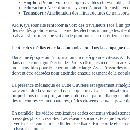
Emploi :
Promouvoir des emplois stables et kwalitatifs, à t
Éducation :
Accent sur un système éducatif inclusif, avec 
Transport :
Amélioration des infrastructures de transports p
Ald Kaya souhaite renforcer la voix des travailleurs face à un g
des réalités quotidiennes. En vue des élections municipales, il e
mais aussi incarner une voix forte pour une classe ouvrière souve
Le rôle des médias et de la communication dans la campagne éle
Dans une époque où l’information circule à grande vitesse, Ali 
dans cette campagne électorale. Pour sa liste, les médias locaux, 
indispensables pour toucher un public large. Avec l’essor des no
doivent être adaptées pour atteindre chaque segment de la popula
La présence médiatique de Lutte Ouvrière est également stratégiq
faire entendre la voix des classes populaires. La sensibilisation a
propositions de son programme, doit passer par un dialogue auth
des rencontres communautaires, où les citoyens peuvent poser des
En parallèle, les vidéos explicatives et des contenus visuels sont 
messages plus accessibles. Les réseaux sociaux, tels que Facebook
avec les électeurs et recueillir leur feedback. En période électoral
la base électorale.