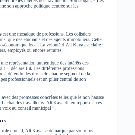
éfendre les intérêts des travailleurs. Son slogan, « Les
ésume son approche politique centrée sur les
s
est une mosaïque de professions. Les colistiers
ainsi que des étudiants et des agents immobiliers. Cette
socio-économique local. La volonté d’Ali Kaya est claire :
iers, employés ou encore retraités.
une représentation authentique des intérêts des
out », déclare-t-il. Les différentes professions
ère à défendre les droits de chaque segment de la
pes professionnels est un pilier central de son
t, avec des promesses concrètes telles que le non-hausse
 d’achat des travailleurs. Ali Kaya dit en réponse à ces
ur voix au conseil municipal ».
nces
n rôle crucial, Ali Kaya se démarque par son refus