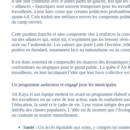
d’une liste commune avec d’autres partis de gauche, tels que les so
« alliances » historiques sont souvent trompeuses pour les travail
travailleurs, à leur faire croire que certains politiciens profondém
ajoute-t-il. Cela traduit une méfiance envers les compromis politiq
du camp ouvrier.
Cette position franche et sans compromis vise à renforcer la consc
sur des alliances qui, selon lui, n’expriment pas les besoins réel
axée sur l’authenticité. Les valeurs que porte Lutte Ouvrière, telles
portées en étendard, notamment face au nationalisme ou au com
Il est donc essentiel de comprendre les nuances des dynamiques p
conformistes ou utopiques pour le grand public. La quête d’Ali K
travailleurs, en leur inculquant l’idée que leur force collective es
Un programme audacieux et engagé pour les municipales
Ali Kaya et son équipe mettent en avant un programme élaboré aut
des travailleurs est au cœur de leur action, mais ils souhaitent au
l’éducation, la santé et le cadre de vie. Leur vision intègre des p
intérêts des classes populaires. L’idée est de montrer que l’écol
au contraire se nourrir mutuellement.
Santé :
Un accès équitable aux soins, y compris un soutien