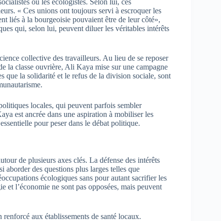
cialistes ou les écologistes. Selon lui, ces
leurs. « Ces unions ont toujours servi à escroquer les
ent liés à la bourgeoisie pouvaient être de leur côté»,
ues qui, selon lui, peuvent diluer les véritables intérêts
ience collective des travailleurs. Au lieu de se reposer
s de la classe ouvrière, Ali Kaya mise sur une campagne
 que la solidarité et le refus de la division sociale, sont
munautarisme.
olitiques locales, qui peuvent parfois sembler
aya est ancrée dans une aspiration à mobiliser les
t essentielle pour peser dans le débat politique.
our de plusieurs axes clés. La défense des intérêts
ssi aborder des questions plus larges telles que
réoccupations écologiques sans pour autant sacrifier les
ogie et l’économie ne sont pas opposées, mais peuvent
 renforcé aux établissements de santé locaux.