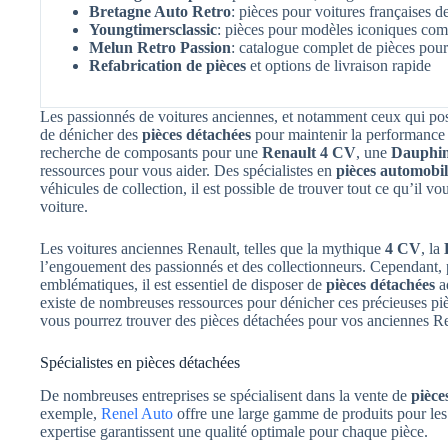
Bretagne Auto Retro
: pièces pour voitures françaises 
Youngtimersclassic
: pièces pour modèles iconiques co
Melun Retro Passion
: catalogue complet de pièces pou
Refabrication de pièces
et options de livraison rapide
Les passionnés de voitures anciennes, et notamment ceux qui p
de dénicher des
pièces détachées
pour maintenir la performance e
recherche de composants pour une
Renault 4 CV
, une
Dauphi
ressources pour vous aider. Des spécialistes en
pièces automobil
véhicules de collection, il est possible de trouver tout ce qu’il vo
voiture.
Les voitures anciennes Renault, telles que la mythique
4 CV
, la
l’engouement des passionnés et des collectionneurs. Cependant, p
emblématiques, il est essentiel de disposer de
pièces détachées
ad
existe de nombreuses ressources pour dénicher ces précieuses pièc
vous pourrez trouver des pièces détachées pour vos anciennes Re
Spécialistes en pièces détachées
De nombreuses entreprises se spécialisent dans la vente de
pièce
exemple,
Renel Auto
offre une large gamme de produits pour les 
expertise garantissent une qualité optimale pour chaque pièce.