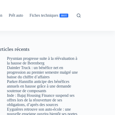
on
Prêt auto
Fiches techniques
HOT
rticles récents
Prysmian progresse suite à la réévaluation à
la hausse de Berenberg
Daimler Truck : un bénéfice net en
progression au premier semestre malgré une
baisse du chiffre d’affaires
Parker-Hannifin anticipe des bénéfices
annuels en hausse grâce à une demande
soutenue de composants
Inde : Bajaj Housing Finance suspend ses
offres lors de la réouverture de ses
obligations, d’après des sources
Eyguières retrouve son auto-école : une
nouvelle enseigne ouvrira bientôt ses portes