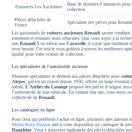
Base de données d’annonces pour t
Annonces Les Anciennes
collection.
Pièces détachées de
Spécialiste des pièces pour Renault
France
Les passionnés de
voitures anciennes Renault
savent combien il
entretenir et restaurer leurs véhicules. Que vous soyez à la rech
une
Renault 5
ou même une
Caravelle
, il existe une multitude
avez besoin. Cet article vous guidera à travers les meilleures op
qualité pour votre voiture de collection.
Les spécialistes de l’automobile ancienne
Plusieurs spécialistes se dédient aux pièces détachées pour
voitu
Alepoc
, qui est un expert depuis 1950, offrent un large éventai
même,
L’Atelier du Losange
propose des pièces d’origine neuve
l’authenticité de leur véhicule. En visitant leur site, vous serez 
collectivité de
Renault
.
Les catalogues en ligne
Pour ceux qui préfèrent l’achat en ligne, plusieurs sites internet
Melun Retro Passion
met à votre disposition un catalogue de p
Dauphine
. Vous y trouverez également des pièces détachées po