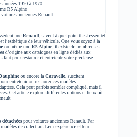
des années 1950 à 1970
mme R5 Alpine
r voitures anciennes Renault
ossèdent une
Renault
, savent à quel point il est essentiel
t l’esthétique de leur véhicule. Que vous soyez à la
ne
ou même une
R5 Alpine
, il existe de nombreuses
es
d’origine aux catalogues en ligne dédiés aux
us faut pour restaurer et entretenir votre précieuse
Dauphine
ou encore la
Caravelle
, suscitent
our entretenir ou restaurer ces modèles
aptées. Cela peut parfois sembler compliqué, mais il
es. Cet article explore différentes options et lieux où
nault.
s détachées
pour voitures anciennes Renault. Par
modèles de collection. Leur expérience et leur