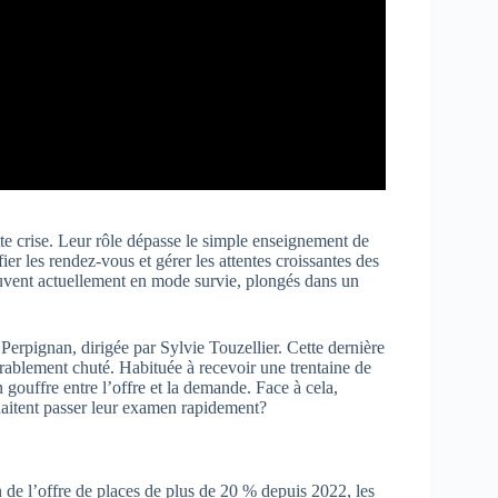
te crise. Leur rôle dépasse le simple enseignement de
ifier les rendez-vous et gérer les attentes croissantes des
uvent actuellement en mode survie, plongés dans un
Perpignan, dirigée par Sylvie Touzellier. Cette dernière
ablement chuté. Habituée à recevoir une trentaine de
 gouffre entre l’offre et la demande. Face à cela,
haitent passer leur examen rapidement?
 de l’offre de places de plus de 20 % depuis 2022, les