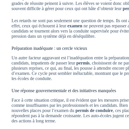
grades de réussite peinent à suivre. Les élèves se voient donc obl
souvent difficile à gérer pour ceux qui ont hâte d’obtenir leur
per
Les retards ne sont pas seulement une question de temps. Ils ont
effet, ceux qui échouent à leur
examen
ne peuvent pas repasser a
candidats se tournent alors vers la conduite supervisée pour évite
pression dans un système déjà en déséquilibre.
Préparation inadéquate : un cercle vicieux
Un autre facteur aggravant est l’inadéquation entre la préparatio
candidats, impatients de passer leur
permis
, choisissent de ne p
plusieurs reprises, ce qui, au final, les pousse à attendre encore
d’examen. Ce cycle peut sembler inéluctable, montrant que le prob
les écoles de conduite.
Une réponse gouvernementale et des initiatives manquées
Face à cette situation critique, il est évident que les mesures pr
comme insuffisantes par les professionnels et les candidats. Bie
nouvelles places pour l’examen du
permis de conduire
, ces pla
répondent pas à la demande croissante. Les auto-écoles jugent c
des actions à long terme.