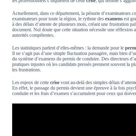
les professionnels s’inquiètent de cette
crise
, qui semble s’aggra
Actuellement, dans ce département, la pénurie d’examinateurs c
examinateurs pour toute la région, le rythme des
examens
est gra
à des délais d’attente de plusieurs mois, créant une frustration p
document. Nul doute que cette situation nécessite une réflexion a
autorités compétentes.
Les statistiques parlent d’elles-mêmes : la demande pour le
perm
Il ne s’agit pas d’une simple fluctuation passagère, mais bien d’
du système d’examens du permis de conduire. Des directeurs d’
pratiques injustes où les candidats pressés prennent souvent la p
les frustrations.
Les enjeux de cette
crise
vont au-delà des simples délais d’attente
En effet, le passage du permis devient une épreuve à la fois psyc
conduite et les frais d’examen s’accumulent pour ceux qui doivent 