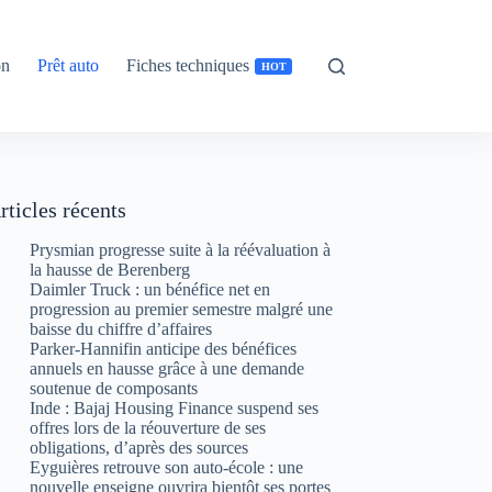
on
Prêt auto
Fiches techniques
HOT
rticles récents
Prysmian progresse suite à la réévaluation à
la hausse de Berenberg
Daimler Truck : un bénéfice net en
progression au premier semestre malgré une
baisse du chiffre d’affaires
Parker-Hannifin anticipe des bénéfices
annuels en hausse grâce à une demande
soutenue de composants
Inde : Bajaj Housing Finance suspend ses
offres lors de la réouverture de ses
obligations, d’après des sources
Eyguières retrouve son auto-école : une
nouvelle enseigne ouvrira bientôt ses portes