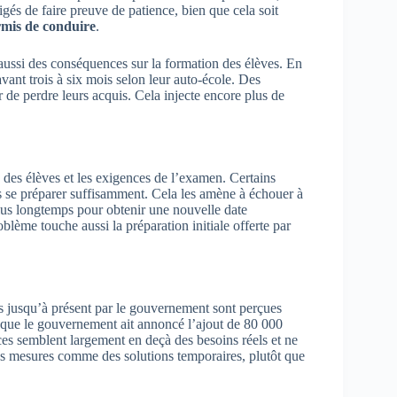
igés de faire preuve de patience, bien que cela soit
mis de conduire
.
 aussi des conséquences sur la formation des élèves. En
vant trois à six mois selon leur auto-école. Des
r de perdre leurs acquis. Cela injecte encore plus de
n des élèves et les exigences de l’examen. Certains
as se préparer suffisamment. Cela les amène à échouer à
 plus longtemps pour obtenir une nouvelle date
lème touche aussi la préparation initiale offerte par
ises jusqu’à présent par le gouvernement sont perçues
n que le gouvernement ait annoncé l’ajout de 80 000
ces semblent largement en deçà des besoins réels et ne
es mesures comme des solutions temporaires, plutôt que