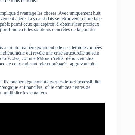
ver de mois en mois.
omplique davantage les choses. Avec uniquement huit
vement altéré. Les candidats se retrouvent à faire face
alpable parmi ceux qui aspirent à obtenir leur précieux
pprofondie et des solutions concrètes de la part des
is
a crû de manière exponentielle ces dernières années.
un phénomène qui révèle une crise structurelle au sein
auto-écoles, comme Miloudi Yehia, dénoncent des
lace de ceux qui sont mieux préparés, aggravant ainsi
. Ils touchent également des questions d’accessibilité.
hologique et financière, où le coût des heures de
multiplier les tentatives.