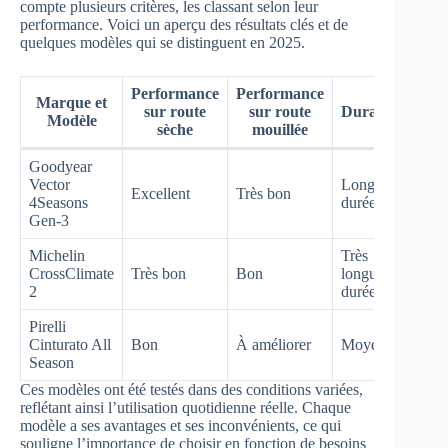
compte plusieurs critères, les classant selon leur
performance. Voici un aperçu des résultats clés et de
quelques modèles qui se distinguent en 2025.
Performance
Performance
Marque et
sur route
sur route
Durabilité
Modèle
sèche
mouillée
Goodyear
Vector
Longue
Excellent
Très bon
4Seasons
durée
Gen-3
Michelin
Très
CrossClimate
Très bon
Bon
longue
2
durée
Pirelli
Cinturato All
Bon
À améliorer
Moyenne
Season
Ces modèles ont été testés dans des conditions variées,
reflétant ainsi l’utilisation quotidienne réelle. Chaque
modèle a ses avantages et ses inconvénients, ce qui
souligne l’importance de choisir en fonction de besoins