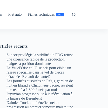
on
Prêt auto
Fiches techniques
HOT
rticles récents
Suncor privilégie la stabilité : le PDG refuse
une croissance rapide de la production
malgré sa position dominante
Le Val-d’Oise et l’Oise pris pour cible : un
réseau spécialisé dans le vol de pièces
détachées Renault démantelé
Les journées et soirées de Régis, gardien de
nuit en Ehpad à Chalon-sur-Saône, révèlent
une réalité à 1 890 € nets par mois
Prysmian progresse suite à la réévaluation à
la hausse de Berenberg
Daimler Truck : un bénéfice net en
progression au premier semestre malgré une