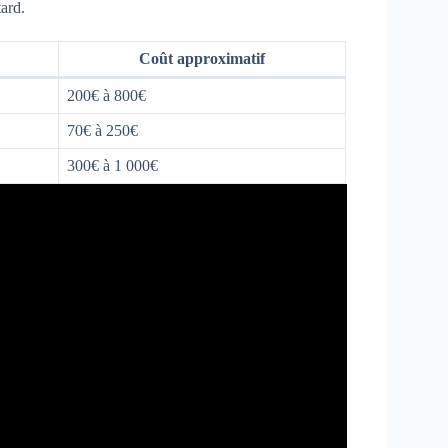
tard.
Coût approximatif
200€ à 800€
70€ à 250€
300€ à 1 000€