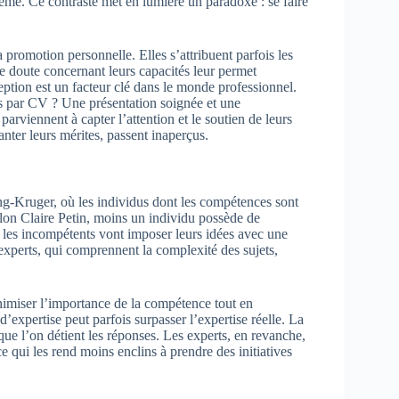
même. Ce contraste met en lumière un paradoxe : se faire
romotion personnelle. Elles s’attribuent parfois les
e doute concernant leurs capacités leur permet
eption est un facteur clé dans le monde professionnel.
s par CV ? Une présentation soignée et une
arviennent à capter l’attention et le soutien de leurs
anter leurs mérites, passent inaperçus.
ng-Kruger, où les individus dont les compétences sont
lon Claire Petin, moins un individu possède de
, les incompétents vont imposer leurs idées avec une
 experts, qui comprennent la complexité des sujets,
imiser l’importance de la compétence tout en
’expertise peut parfois surpasser l’expertise réelle. La
ue l’on détient les réponses. Les experts, en revanche,
e qui les rend moins enclins à prendre des initiatives