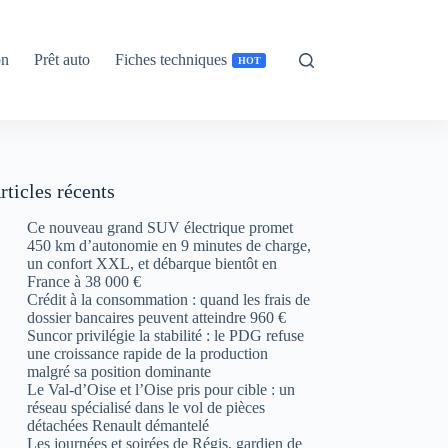
on
Prêt auto
Fiches techniques
HOT
rticles récents
Ce nouveau grand SUV électrique promet
450 km d’autonomie en 9 minutes de charge,
un confort XXL, et débarque bientôt en
France à 38 000 €
Crédit à la consommation : quand les frais de
dossier bancaires peuvent atteindre 960 €
Suncor privilégie la stabilité : le PDG refuse
une croissance rapide de la production
malgré sa position dominante
Le Val-d’Oise et l’Oise pris pour cible : un
réseau spécialisé dans le vol de pièces
détachées Renault démantelé
Les journées et soirées de Régis, gardien de