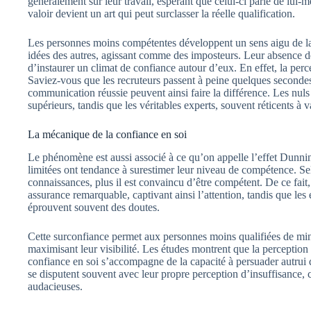
généralement sur leur travail, espérant que celui-ci parle de lui-
valoir devient un art qui peut surclasser la réelle qualification.
Les personnes moins compétentes développent un sens aigu de la p
idées des autres, agissant comme des imposteurs. Leur absence d
d’instaurer un climat de confiance autour d’eux. En effet, la perc
Saviez-vous que les recruteurs passent à peine quelques seconde
communication réussie peuvent ainsi faire la différence. Les nuls p
supérieurs, tandis que les véritables experts, souvent réticents à v
La mécanique de la confiance en soi
Le phénomène est aussi associé à ce qu’on appelle l’effet Dunni
limitées ont tendance à surestimer leur niveau de compétence. Se
connaissances, plus il est convaincu d’être compétent. De ce fait
assurance remarquable, captivant ainsi l’attention, tandis que les
éprouvent souvent des doutes.
Cette surconfiance permet aux personnes moins qualifiées de min
maximisant leur visibilité. Les études montrent que la perception d
confiance en soi s’accompagne de la capacité à persuader autrui q
se disputent souvent avec leur propre perception d’insuffisance, c
audacieuses.