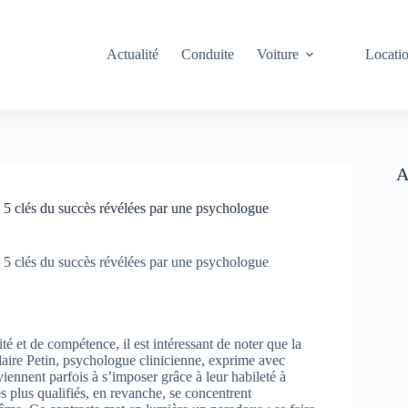
Actualité
Conduite
Voiture
Locati
A
s 5 clés du succès révélées par une psychologue
s 5 clés du succès révélées par une psychologue
 et de compétence, il est intéressant de noter que la
Claire Petin, psychologue clinicienne, exprime avec
ennent parfois à s’imposer grâce à leur habileté à
 plus qualifiés, en revanche, se concentrent