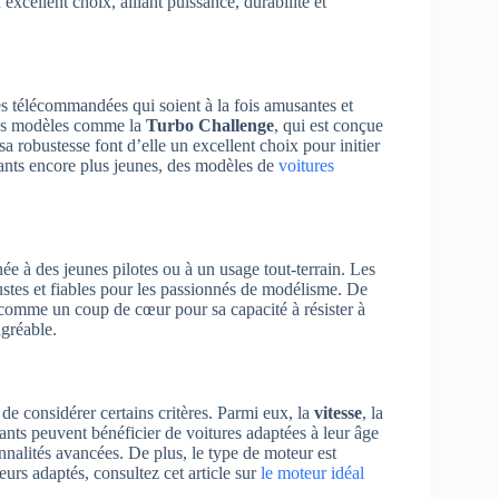
 excellent choix, alliant puissance, durabilité et
ures télécommandées qui soient à la fois amusantes et
des modèles comme la
Turbo Challenge
, qui est conçue
sa robustesse font d’elle un excellent choix pour initier
fants encore plus jeunes, des modèles de
voitures
inée à des jeunes pilotes ou à un usage tout-terrain. Les
ustes et fiables pour les passionnés de modélisme. De
 comme un coup de cœur pour sa capacité à résister à
agréable.
 de considérer certains critères. Parmi eux, la
vitesse
, la
nts peuvent bénéficier de voitures adaptées à leur âge
nnalités avancées. De plus, le type de moteur est
urs adaptés, consultez cet article sur
le moteur idéal