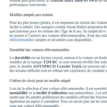
modèle plus polyvalent, le
Traxxas Maxx Slash 6S 4WD
est un
performance tout-terrain.
Modèles adaptés aux enfants
Pour les plus jeunes pilotes, il est important de choisir des voit
faciles à utiliser. Des marques comme Storm Riders proposent 
spécialement pour les enfants dès l’âge de 8 ans. Sa simplicité et 
les jeunes à l’univers des voitures télécommandées. Pour des en
télécommandées
simples et sécurisées sont disponibles.
Durabilité des voitures télécommandées
La
durabilité
est un facteur crucial, surtout si la voiture est dest
modèles de la marque
T2M RC
se sont souvent révélés être rob
plus, le modèle
ANTAPRCIS Crawler Truck
est souvent cité
des terrains difficiles tout en offrant une expérience de conduite 
Critères de choix pour un modèle adapté
Lors de la sélection d’une voiture télécommandée, il est essentiel
maniabilité
, et la
facilité d’utilisation
sont primordiaux. Les enfa
tandis que les adultes préfèreront des modèles offrant des fonctio
également un aspect à considérer. Pour en savoir plus sur les mote
pour une voiture télécommandée.