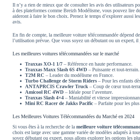
Il n’y a rien de mieux que de consulter les avis des utilisateurs p
à des plateformes comme Breizh Modélisme, vous pouvez lire des
aideront à faire le bon choix. Prenez le temps d’explorer aussi le
avis.
En fin de compte, la meilleure voiture télécommandée dépend de 
l’utilisation prévue. Que vous soyez un débutant ou un expert, il
Les meilleures voitures télécommandées sur le marché
Traxxas XO-1 1/7
– Référence en haute performance.
Traxxas Maxx Slash 6S 4WD
– Puissante et tout-terrain.
T2M RC
– Leader du modélisme en France.
Turbo Challenge de Storm Riders
– Pour les enfants dè
ANTAPRCIS Crawler Truck
– Coup de cœur tout-terra
Amicool RC 4WD
– Idéale pour l’aventure.
Traxxas Slash 4×4
– Maniabilité et vitesse impressionnan
Mini RC Racer de Jakks Pacific
– Parfaite pour les plus
Les Meilleures Voitures Télécommandées du Marché en 2024
Si vous êtes à la recherche de la
meilleure voiture télécomman
choix est large avec une gamme variée de modèles adaptés à tous 
soyez débutant ou expert, nous allons explorer les options les plus