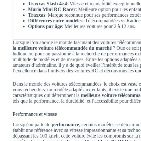
Traxxas Slash 4×4
: Vitesse et maniabilité exceptionnelle
Mario Mini RC Racer
: Meilleure option pour les enfant
Traxxas
: Marque reconnue pour ses performances extrê
Différences entre modèles
: Télécommandées vs Radio
Options par âge
: Meilleures voitures pour 2 à 12 ans.
Lorsque l’on aborde le monde fascinant des voitures télécommandée
la meilleure voiture télécommandée du marché
? Que ce soit 
ludique ou pour un passionné à la recherche de performances extrê
multitude de modèles et de marques. Entre les options adaptées a
amateurs d’adrénaline, il y a de quoi éveiller l’intérêt de tous le
l’excellence dans l’univers des voitures RC et découvrons les qu
Dans le monde des voitures télécommandées, le choix est vaste e
vous recherchiez un modèle adapté aux enfants, il existe une mult
caractéristiques qui déterminent la
meilleure voiture télécomm
tels que la performance, la durabilité, et l’accessibilité pour diff
Performance et vitesse
Lorsqu’on parle de
performance
, certains modèles se démarque
établit une référence avec sa vitesse impressionnante et sa techn
dépassant les 100 km/h, cette voiture évite les compromis sur la m