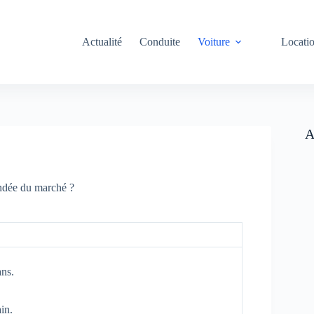
Actualité
Conduite
Voiture
Locati
A
andée du marché ?
ans.
in.