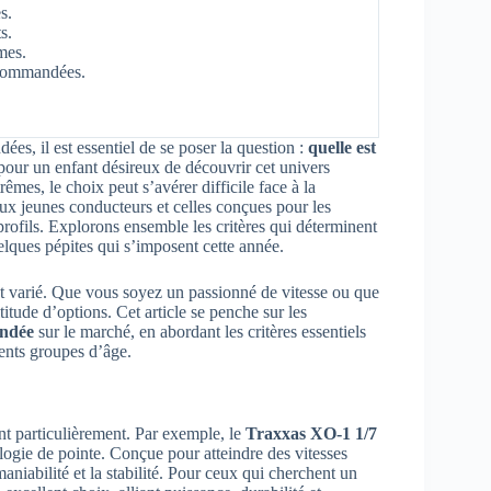
s.
s.
mes.
commandées.
s, il est essentiel de se poser la question :
quelle est
pour un enfant désireux de découvrir cet univers
mes, le choix peut s’avérer difficile face à la
ux jeunes conducteurs et celles conçues pour les
s profils. Explorons ensemble les critères qui déterminent
elques pépites qui s’imposent cette année.
t varié. Que vous soyez un passionné de vitesse ou que
itude d’options. Cet article se penche sur les
andée
sur le marché, en abordant les critères essentiels
érents groupes d’âge.
nt particulièrement. Par exemple, le
Traxxas XO-1 1/7
ologie de pointe. Conçue pour atteindre des vitesses
aniabilité et la stabilité. Pour ceux qui cherchent un