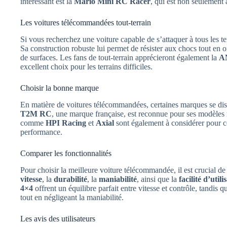
intéressant est la
Mario Mini RC Racer
, qui est non seulement 
Les voitures télécommandées tout-terrain
Si vous recherchez une voiture capable de s’attaquer à tous les te
Sa construction robuste lui permet de résister aux chocs tout en o
de surfaces. Les fans de tout-terrain apprécieront également la
A
excellent choix pour les terrains difficiles.
Choisir la bonne marque
En matière de voitures télécommandées, certaines marques se distin
T2M RC
, une marque française, est reconnue pour ses modèles
comme
HPI Racing
et
Axial
sont également à considérer pour ce
performance.
Comparer les fonctionnalités
Pour choisir la meilleure voiture télécommandée, il est crucial d
vitesse
, la
durabilité
, la
maniabilité
, ainsi que la
facilité d’utili
4×4
offrent un équilibre parfait entre vitesse et contrôle, tandis 
tout en négligeant la maniabilité.
Les avis des utilisateurs