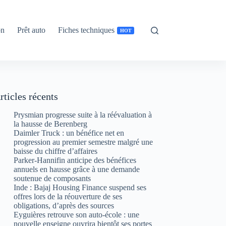
on
Prêt auto
Fiches techniques
HOT
rticles récents
Prysmian progresse suite à la réévaluation à
la hausse de Berenberg
Daimler Truck : un bénéfice net en
progression au premier semestre malgré une
baisse du chiffre d’affaires
Parker-Hannifin anticipe des bénéfices
annuels en hausse grâce à une demande
soutenue de composants
Inde : Bajaj Housing Finance suspend ses
offres lors de la réouverture de ses
obligations, d’après des sources
Eyguières retrouve son auto-école : une
nouvelle enseigne ouvrira bientôt ses portes