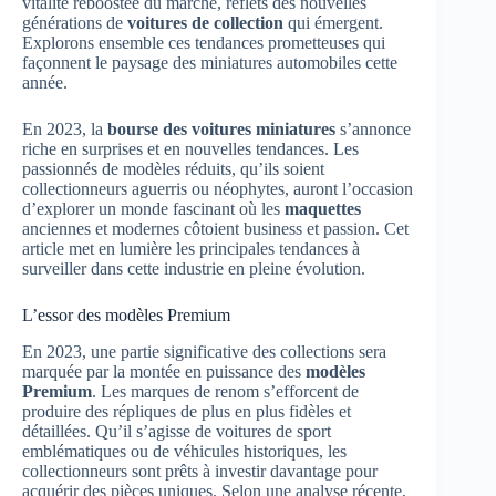
vitalité reboostée du marché, reflets des nouvelles
générations de
voitures de collection
qui émergent.
Explorons ensemble ces tendances prometteuses qui
façonnent le paysage des miniatures automobiles cette
année.
En 2023, la
bourse des voitures miniatures
s’annonce
riche en surprises et en nouvelles tendances. Les
passionnés de modèles réduits, qu’ils soient
collectionneurs aguerris ou néophytes, auront l’occasion
d’explorer un monde fascinant où les
maquettes
anciennes et modernes côtoient business et passion. Cet
article met en lumière les principales tendances à
surveiller dans cette industrie en pleine évolution.
L’essor des modèles Premium
En 2023, une partie significative des collections sera
marquée par la montée en puissance des
modèles
Premium
. Les marques de renom s’efforcent de
produire des répliques de plus en plus fidèles et
détaillées. Qu’il s’agisse de voitures de sport
emblématiques ou de véhicules historiques, les
collectionneurs sont prêts à investir davantage pour
acquérir des pièces uniques. Selon une analyse récente,