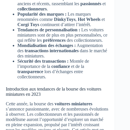
anciens et récents, rassemblant les
passionnés
et
collectionneurs
.
Popularité des marques :
Les marques
renommées comme
DinkyToys
,
Hot Wheels
et
Corgi Toys
continuent d’attirer l’intérêt.
Tendances de personnalisation :
Les voitures
miniatures sont de plus en plus personnalisées, ce
qui reflète les
préférences
des collectionneurs.
Mondialisation des échanges :
Augmentation
des
transactions internationales
dans le marché
des miniatures.
Sécurité des transactions :
Montée de
l’importance de la
confiance
et de la
transparence
lors d’échanges entre
collectionneurs.
Introduction aux tendances de la bourse des voitures
miniatures en 2023
Cette année, la bourse des
voitures miniatures
s’annonce passionnante, avec de nombreuses évolutions
à observer. Les collectionneurs et les passionnés de
modélisme auront l’opportunité d’explorer un marché
en pleine expansion, propulsé par l’intérêt croissant
pour les modèles anciens et récents. Cet article met en