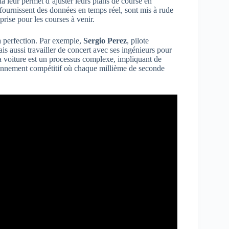
la leur permet d’ajuster leurs plans de course en
 fournissent des données en temps réel, sont mis à rude
rise pour les courses à venir.
la perfection. Par exemple,
Sergio Perez
, pilote
is aussi travailler de concert avec ses ingénieurs pour
a voiture est un processus complexe, impliquant de
ironnement compétitif où chaque millième de seconde