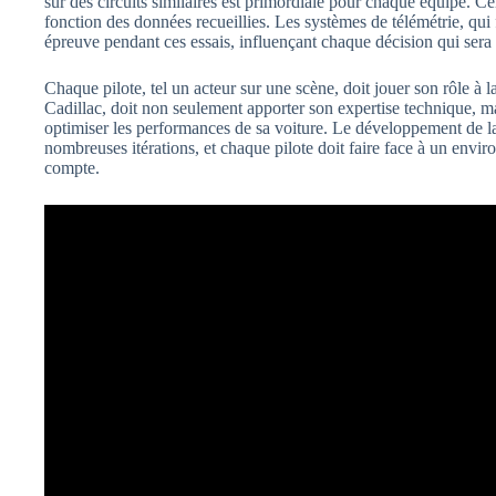
sur des circuits similaires est primordiale pour chaque équipe. Ce
fonction des données recueillies. Les systèmes de télémétrie, qui
épreuve pendant ces essais, influençant chaque décision qui sera p
Chaque pilote, tel un acteur sur une scène, doit jouer son rôle à 
Cadillac, doit non seulement apporter son expertise technique, ma
optimiser les performances de sa voiture. Le développement de l
nombreuses itérations, et chaque pilote doit faire face à un env
compte.