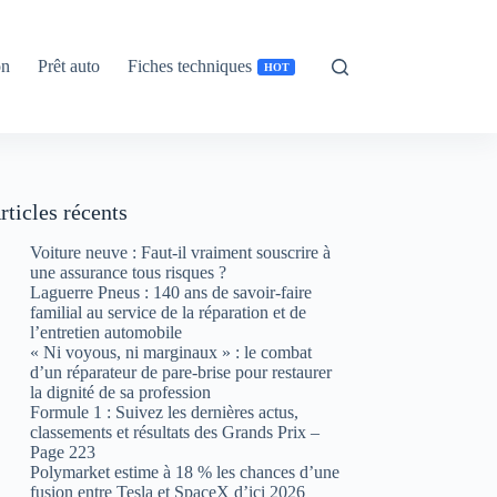
on
Prêt auto
Fiches techniques
HOT
rticles récents
Voiture neuve : Faut-il vraiment souscrire à
une assurance tous risques ?
Laguerre Pneus : 140 ans de savoir-faire
familial au service de la réparation et de
l’entretien automobile
« Ni voyous, ni marginaux » : le combat
d’un réparateur de pare-brise pour restaurer
la dignité de sa profession
Formule 1 : Suivez les dernières actus,
classements et résultats des Grands Prix –
Page 223
Polymarket estime à 18 % les chances d’une
fusion entre Tesla et SpaceX d’ici 2026