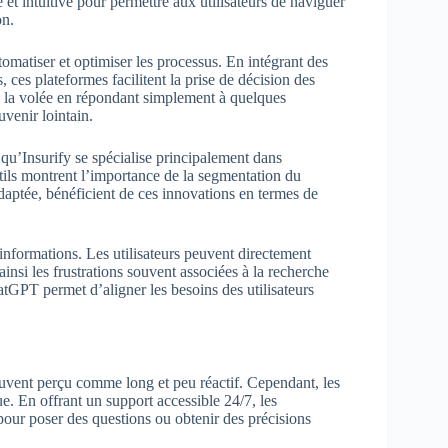
et intuitive pour permettre aux utilisateurs de naviguer
on.
omatiser et optimiser les processus. En intégrant des
ces plateformes facilitent la prise de décision des
à la volée en répondant simplement à quelques
uvenir lointain.
 qu’Insurify se spécialise principalement dans
utils montrent l’importance de la segmentation du
aptée, bénéficient de ces innovations en termes de
 informations. Les utilisateurs peuvent directement
ainsi les frustrations souvent associées à la recherche
tGPT permet d’aligner les besoins des utilisateurs
souvent perçu comme long et peu réactif. Cependant, les
. En offrant un support accessible 24/7, les
 pour poser des questions ou obtenir des précisions