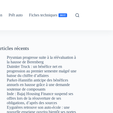
on
Prêt auto
Fiches techniques
HOT
rticles récents
Prysmian progresse suite à la réévaluation à
la hausse de Berenberg
Daimler Truck : un bénéfice net en
progression au premier semestre malgré une
baisse du chiffre d’affaires
Parker-Hannifin anticipe des bénéfices
annuels en hausse grâce à une demande
soutenue de composants
Inde : Bajaj Housing Finance suspend ses
offres lors de la réouverture de ses
obligations, d’après des sources
Eyguières retrouve son auto-école : une
nouvelle enseigne ouvrira bientôt ses portes