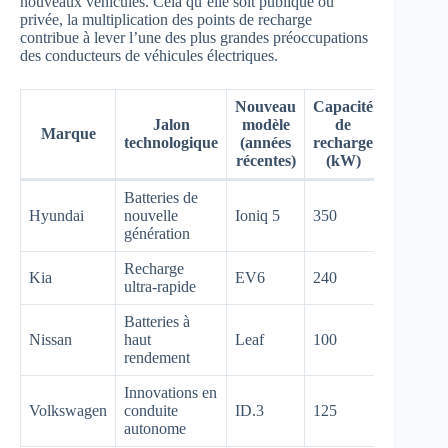
nouveaux véhicules. Cela qu’elle soit publique ou
privée, la multiplication des points de recharge
contribue à lever l’une des plus grandes préoccupations
des conducteurs de véhicules électriques.
Nouveau
Capacité
Jalon
modèle
de
Marque
technologique
(années
recharge
récentes)
(kW)
Batteries de
Hyundai
nouvelle
Ioniq 5
350
génération
Recharge
Kia
EV6
240
ultra-rapide
Batteries à
Nissan
haut
Leaf
100
rendement
Innovations en
Volkswagen
conduite
ID.3
125
autonome