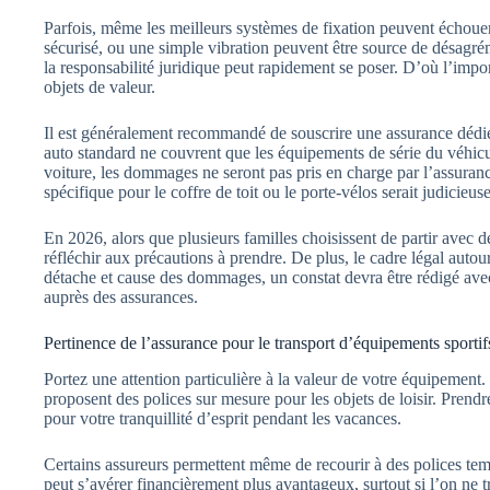
Parfois, même les meilleurs systèmes de fixation peuvent échouer.
sécurisé, ou une simple vibration peuvent être source de désagré
la responsabilité juridique peut rapidement se poser. D’où l’imp
objets de valeur.
Il est généralement recommandé de souscrire une assurance dédiée
auto standard ne couvrent que les équipements de série du véhicul
voiture, les dommages ne seront pas pris en charge par l’assuran
spécifique pour le coffre de toit ou le porte-vélos serait judicieuse
En 2026, alors que plusieurs familles choisissent de partir avec 
réfléchir aux précautions à prendre. De plus, le cadre légal autour
détache et cause des dommages, un constat devra être rédigé avec 
auprès des assurances.
Pertinence de l’assurance pour le transport d’équipements sportif
Portez une attention particulière à la valeur de votre équipeme
proposent des polices sur mesure pour les objets de loisir. Prendr
pour votre tranquillité d’esprit pendant les vacances.
Certains assureurs permettent même de recourir à des polices tem
peut s’avérer financièrement plus avantageux, surtout si l’on ne 