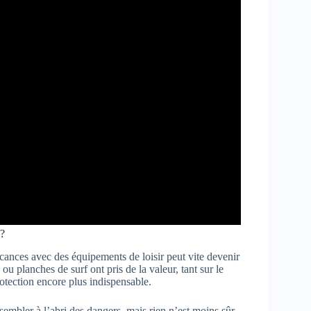
 ?
vacances avec des équipements de loisir peut vite devenir
u planches de surf ont pris de la valeur, tant sur le
rotection encore plus indispensable.
t sembler à l’abri des dangers, mais rien n’est moins sûr.