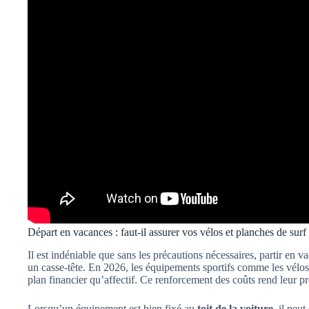
Départ en vacances : faut-il assurer vos vélos et planches de surf
Il est indéniable que sans les précautions nécessaires, partir en 
un casse-tête. En 2026, les équipements sportifs comme les vélos o
plan financier qu’affectif. Ce renforcement des coûts rend leur p
Lorsqu’un équipement est bien fixé au
toit de la voiture
, il peu