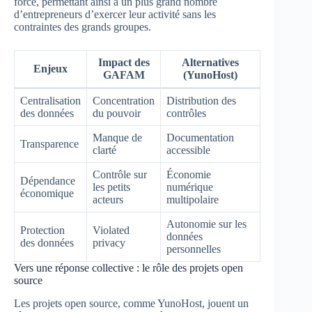
force, permettant ainsi à un plus grand nombre
d’entrepreneurs d’exercer leur activité sans les
contraintes des grands groupes.
Impact des
Alternatives
Enjeux
GAFAM
(YunoHost)
Centralisation
Concentration
Distribution des
des données
du pouvoir
contrôles
Manque de
Documentation
Transparence
clarté
accessible
Contrôle sur
Économie
Dépendance
les petits
numérique
économique
acteurs
multipolaire
Autonomie sur les
Protection
Violated
données
des données
privacy
personnelles
Vers une réponse collective : le rôle des projets open
source
Les projets open source, comme YunoHost, jouent un