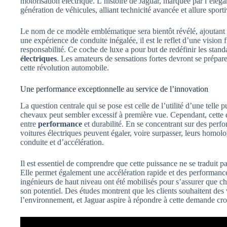
motorisation électrique. L’histoire de Jaguar, marquée par l’éléga
génération de véhicules, alliant technicité avancée et allure sporti
Le nom de ce modèle emblématique sera bientôt révélé, ajoutant e
une expérience de conduite inégalée, il est le reflet d’une vision f
responsabilité. Ce coche de luxe a pour but de redéfinir les stan
électriques
. Les amateurs de sensations fortes devront se prépare
cette révolution automobile.
Une performance exceptionnelle au service de l’innovation
La question centrale qui se pose est celle de l’utilité d’une tell
chevaux peut sembler excessif à première vue. Cependant, cette
entre
performance
et durabilité. En se concentrant sur des perf
voitures électriques peuvent égaler, voire surpasser, leurs homo
conduite et d’accélération.
Il est essentiel de comprendre que cette puissance ne se traduit
Elle permet également une accélération rapide et des performances
ingénieurs de haut niveau ont été mobilisés pour s’assurer que c
son potentiel. Des études montrent que les clients souhaitent des 
l’environnement, et Jaguar aspire à répondre à cette demande cro