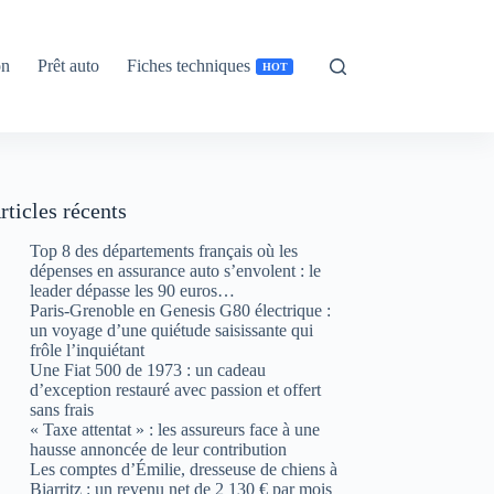
on
Prêt auto
Fiches techniques
HOT
rticles récents
Top 8 des départements français où les
dépenses en assurance auto s’envolent : le
leader dépasse les 90 euros…
Paris-Grenoble en Genesis G80 électrique :
un voyage d’une quiétude saisissante qui
frôle l’inquiétant
Une Fiat 500 de 1973 : un cadeau
d’exception restauré avec passion et offert
sans frais
« Taxe attentat » : les assureurs face à une
hausse annoncée de leur contribution
Les comptes d’Émilie, dresseuse de chiens à
Biarritz : un revenu net de 2 130 € par mois