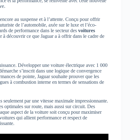
nce et la performance, se réinvente avec cette nouvelle
ve.
ncore au suspense et à l’attente. Conçu pour offrir
uturiste de l’automobile, axée sur le luxe et l’éco-
dards de performance dans le secteur des
voitures
r à découvrir ce que Jaguar a à offrir dans le cadre de
e puissance. Développer une voiture électrique avec 1 000
 démarche s’inscrit dans une logique de convergence
ormances de pointe, Jaguar souhaite prouver que les
logues à combustion interne en termes de sensations de
 pas seulement par une vitesse maximale impressionnante.
 optimales sur route, mais aussi sur circuit. Des
haque aspect de la voiture soit conçu pour maximiser
voitures qui allient performance et respect de
issante.