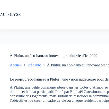
Passer
au
contenu
AUTOLYSE
À Plufur, un éco-hameau innovant prendra vie d’ici 2029
Accueil
Prêt auto
À Plufur, un éco-hameau innovant prend
Le projet d’éco-hameau à Plufur : une vision audacieuse pour d
À Plufur, une petite commune située dans les Côtes-d’Armor, se
durable et habitat participatif. Porté par Raphaël Caussimon, ce
construire des logements, mais surtout de ressouder la communauté
l’objectif est de créer un cadre de vie où chaque résident partic