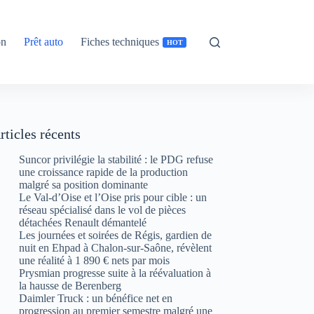
on
Prêt auto
Fiches techniques
HOT
rticles récents
Suncor privilégie la stabilité : le PDG refuse
une croissance rapide de la production
malgré sa position dominante
Le Val-d’Oise et l’Oise pris pour cible : un
réseau spécialisé dans le vol de pièces
détachées Renault démantelé
Les journées et soirées de Régis, gardien de
nuit en Ehpad à Chalon-sur-Saône, révèlent
une réalité à 1 890 € nets par mois
Prysmian progresse suite à la réévaluation à
la hausse de Berenberg
Daimler Truck : un bénéfice net en
progression au premier semestre malgré une