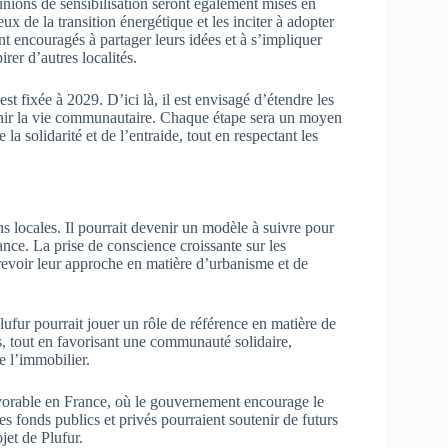
éunions de sensibilisation seront également mises en
ux de la transition énergétique et les inciter à adopter
nt encouragés à partager leurs idées et à s’impliquer
er d’autres localités.
t fixée à 2029. D’ici là, il est envisagé d’étendre les
chir la vie communautaire. Chaque étape sera un moyen
e la solidarité et de l’entraide, tout en respectant les
ns locales. Il pourrait devenir un modèle à suivre pour
rance. La prise de conscience croissante sur les
voir leur approche en matière d’urbanisme et de
lufur pourrait jouer un rôle de référence en matière de
s, tout en favorisant une communauté solidaire,
de l’immobilier.
avorable en France, où le gouvernement encourage le
s fonds publics et privés pourraient soutenir de futurs
ojet de Plufur.