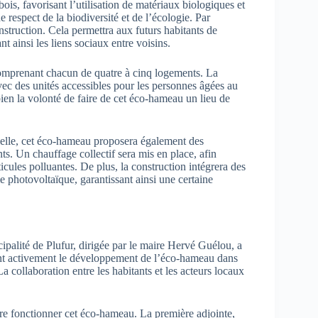
is, favorisant l’utilisation de matériaux biologiques et
e respect de la biodiversité et de l’écologie. Par
onstruction. Cela permettra aux futurs habitants de
nt ainsi les liens sociaux entre voisins.
 comprenant chacun de quatre à cinq logements. La
ec des unités accessibles pour les personnes âgées au
ien la volonté de faire de cet éco-hameau un lieu de
tielle, cet éco-hameau proposera également des
ts. Un chauffage collectif sera mis en place, afin
ticules polluantes. De plus, la construction intégrera des
photovoltaïque, garantissant ainsi une certaine
icipalité de Plufur, dirigée par le maire Hervé Guélou, a
tient activement le développement de l’éco-hameau dans
 La collaboration entre les habitants et les acteurs locaux
ire fonctionner cet éco-hameau. La première adjointe,