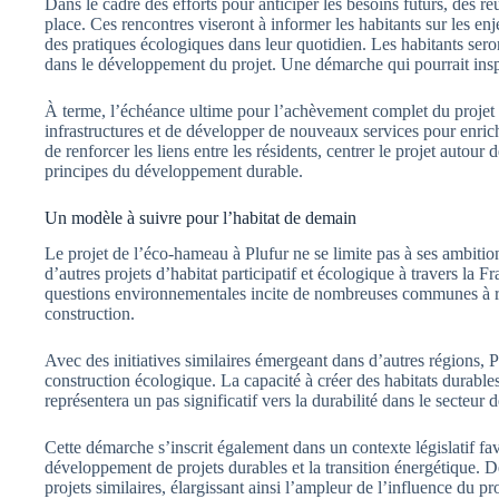
Dans le cadre des efforts pour anticiper les besoins futurs, des r
place. Ces rencontres viseront à informer les habitants sur les enje
des pratiques écologiques dans leur quotidien. Les habitants sero
dans le développement du projet. Une démarche qui pourrait inspir
À terme, l’échéance ultime pour l’achèvement complet du projet es
infrastructures et de développer de nouveaux services pour enri
de renforcer les liens entre les résidents, centrer le projet autour d
principes du développement durable.
Un modèle à suivre pour l’habitat de demain
Le projet de l’éco-hameau à Plufur ne se limite pas à ses ambitio
d’autres projets d’habitat participatif et écologique à travers la F
questions environnementales incite de nombreuses communes à re
construction.
Avec des initiatives similaires émergeant dans d’autres régions, P
construction écologique. La capacité à créer des habitats durable
représentera un pas significatif vers la durabilité dans le secteur 
Cette démarche s’inscrit également dans un contexte législatif f
développement de projets durables et la transition énergétique. De
projets similaires, élargissant ainsi l’ampleur de l’influence du pr