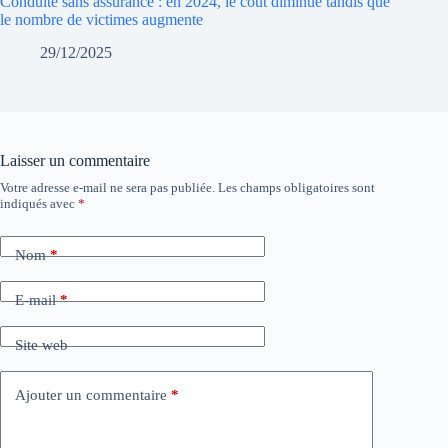
Conduite sans assurance : en 2024, le coût diminue tandis que
le nombre de victimes augmente
29/12/2025
Laisser un commentaire
Votre adresse e-mail ne sera pas publiée.
Les champs obligatoires sont
indiqués avec
*
Nom
*
E-mail
*
Site web
Ajouter un commentaire
*