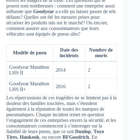
envers les usagers de la route. Les questions qui se
posent sont nombreuses : comment une entreprise aussi
influente que
Goodyear
a-t-elle pu laisser passer de tels
défauts? Quelles ont été les mesures prises pour
sécuriser les produits mis sur le marché? Ou encore,
comment assurer aux consommateurs que leurs
véhicules sont équipés de pneus sûrs?
Date des
Nombre de
Modèle de pneu
incidents
morts
Goodyear Marathon
2014
2
LHS II
Goodyear Marathon
2016
2
LHS II+
Les répercussions de ces tragédies ne se limitent pas à la
douleur des familles touchées, mais s’étendent
également à la réputation de toutes les marques de
pneumatiques. Chaque incident remet en question
l’engagement de ces entreprises envers la sécurité, et les
consommateurs commencent à s’interroger sur la
fiabilité de leurs pneus, que ce soit
Dunlop
,
Toyo
Tires
,
Hankook
, ou encore
BFGoodrich
. En