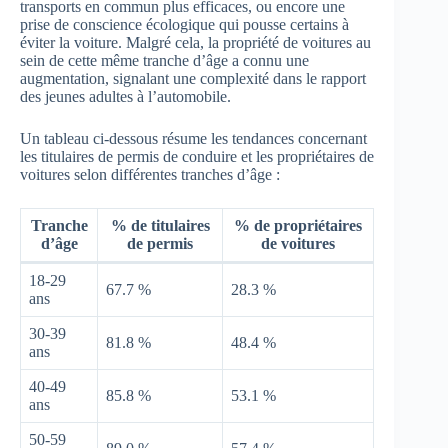
transports en commun plus efficaces, ou encore une
prise de conscience écologique qui pousse certains à
éviter la voiture. Malgré cela, la propriété de voitures au
sein de cette même tranche d’âge a connu une
augmentation, signalant une complexité dans le rapport
des jeunes adultes à l’automobile.
Un tableau ci-dessous résume les tendances concernant
les titulaires de permis de conduire et les propriétaires de
voitures selon différentes tranches d’âge :
Tranche
% de titulaires
% de propriétaires
d’âge
de permis
de voitures
18-29
67.7 %
28.3 %
ans
30-39
81.8 %
48.4 %
ans
40-49
85.8 %
53.1 %
ans
50-59