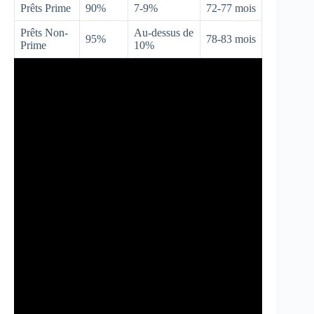
Prêts Prime
90%
7-9%
72-77 mois
Prêts Non-
Au-dessus de
95%
78-83 mois
Prime
10%