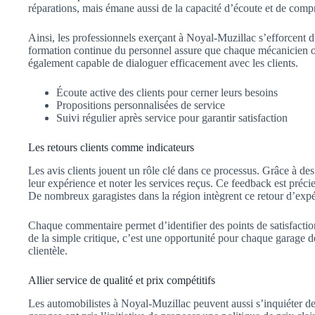
réparations, mais émane aussi de la capacité d’écoute et de comp
Ainsi, les professionnels exerçant à Noyal-Muzillac s’efforcent d
formation continue du personnel assure que chaque mécanicien o
également capable de dialoguer efficacement avec les clients.
Écoute active des clients pour cerner leurs besoins
Propositions personnalisées de service
Suivi régulier après service pour garantir satisfaction
Les retours clients comme indicateurs
Les avis clients jouent un rôle clé dans ce processus. Grâce à des
leur expérience et noter les services reçus. Ce feedback est préci
De nombreux garagistes dans la région intègrent ce retour d’expér
Chaque commentaire permet d’identifier des points de satisfactio
de la simple critique, c’est une opportunité pour chaque garage d
clientèle.
Allier service de qualité et prix compétitifs
Les automobilistes à Noyal-Muzillac peuvent aussi s’inquiéter des 