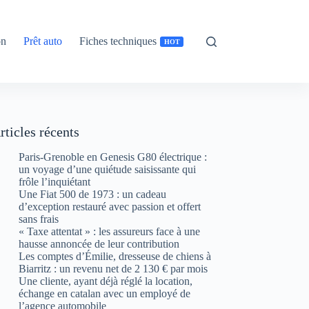
on
Prêt auto
Fiches techniques
HOT
rticles récents
Paris-Grenoble en Genesis G80 électrique :
un voyage d’une quiétude saisissante qui
frôle l’inquiétant
Une Fiat 500 de 1973 : un cadeau
d’exception restauré avec passion et offert
sans frais
« Taxe attentat » : les assureurs face à une
hausse annoncée de leur contribution
Les comptes d’Émilie, dresseuse de chiens à
Biarritz : un revenu net de 2 130 € par mois
Une cliente, ayant déjà réglé la location,
échange en catalan avec un employé de
l’agence automobile