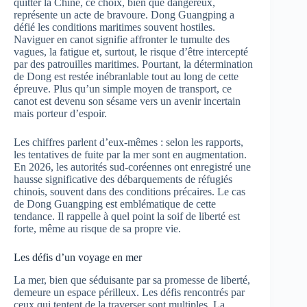
quitter la Chine, ce choix, bien que dangereux,
représente un acte de bravoure. Dong Guangping a
défié les conditions maritimes souvent hostiles.
Naviguer en canot signifie affronter le tumulte des
vagues, la fatigue et, surtout, le risque d’être intercepté
par des patrouilles maritimes. Pourtant, la détermination
de Dong est restée inébranlable tout au long de cette
épreuve. Plus qu’un simple moyen de transport, ce
canot est devenu son sésame vers un avenir incertain
mais porteur d’espoir.
Les chiffres parlent d’eux-mêmes : selon les rapports,
les tentatives de fuite par la mer sont en augmentation.
En 2026, les autorités sud-coréennes ont enregistré une
hausse significative des débarquements de réfugiés
chinois, souvent dans des conditions précaires. Le cas
de Dong Guangping est emblématique de cette
tendance. Il rappelle à quel point la soif de liberté est
forte, même au risque de sa propre vie.
Les défis d’un voyage en mer
La mer, bien que séduisante par sa promesse de liberté,
demeure un espace périlleux. Les défis rencontrés par
ceux qui tentent de la traverser sont multiples. La