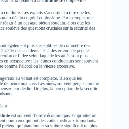
ssante, la relation à la
conduite
se complexifie.
e à conduire. Les experts s’accordent à dire que les
son du déclin cognitif et physique. Par exemple, une
 réagir à un passage piéton soudain, alors que les
e soulève des questions cruciales sur la sécurité des
s sont également plus susceptibles de commettre des
 25,7 % des accidents liés à des erreurs de pédale
enforcer l’idée selon laquelle les aînés sont plus
ses en perspective : les jeunes conducteurs sont souvent
e comme l’alcool ou la vitesse excessive.
dangereux au volant est complexe. Bien que les
alité demeure nuancée. Les aînés, souvent perçus comme
nser leur déclin. De plus, la perception de la sécurité
tisante.
lant
duite
est souvent d’ordre économique. Emprunter un
ent pour ceux qui ont des coûts médicaux importants.
 prétend qu’abandonner sa voiture signifierait ne plus