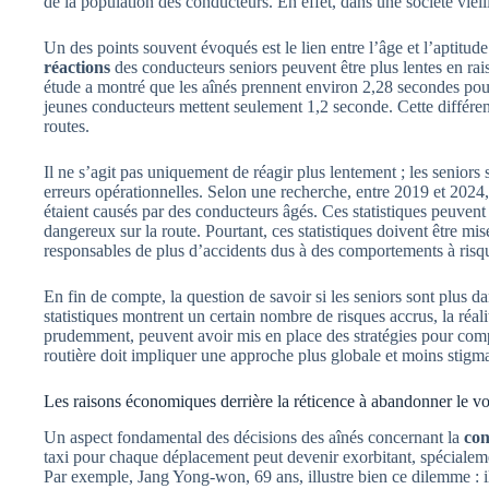
de la population des conducteurs. En effet, dans une société vieilli
Un des points souvent évoqués est le lien entre l’âge et l’aptitud
réactions
des conducteurs seniors peuvent être plus lentes en rai
étude a montré que les aînés prennent environ 2,28 secondes pour
jeunes conducteurs mettent seulement 1,2 seconde. Cette différenc
routes.
Il ne s’agit pas uniquement de réagir plus lentement ; les senior
erreurs opérationnelles. Selon une recherche, entre 2019 et 2024,
étaient causés par des conducteurs âgés. Ces statistiques peuvent r
dangereux sur la route. Pourtant, ces statistiques doivent être mi
responsables de plus d’accidents dus à des comportements à risqu
En fin de compte, la question de savoir si les seniors sont plus 
statistiques montrent un certain nombre de risques accrus, la ré
prudemment, peuvent avoir mis en place des stratégies pour compe
routière doit impliquer une approche plus globale et moins stigma
Les raisons économiques derrière la réticence à abandonner le vo
Un aspect fondamental des décisions des aînés concernant la
con
taxi pour chaque déplacement peut devenir exorbitant, spécialem
Par exemple, Jang Yong-won, 69 ans, illustre bien ce dilemme : il