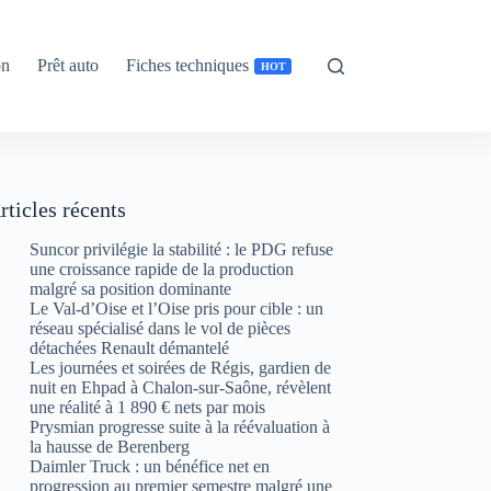
on
Prêt auto
Fiches techniques
HOT
rticles récents
Suncor privilégie la stabilité : le PDG refuse
une croissance rapide de la production
malgré sa position dominante
Le Val-d’Oise et l’Oise pris pour cible : un
réseau spécialisé dans le vol de pièces
détachées Renault démantelé
Les journées et soirées de Régis, gardien de
nuit en Ehpad à Chalon-sur-Saône, révèlent
une réalité à 1 890 € nets par mois
Prysmian progresse suite à la réévaluation à
la hausse de Berenberg
Daimler Truck : un bénéfice net en
progression au premier semestre malgré une