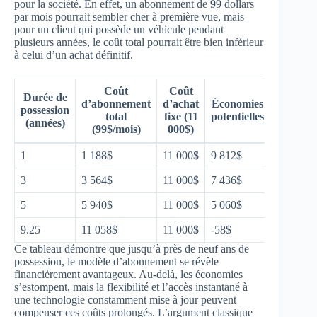
pour la société. En effet, un abonnement de 99 dollars
par mois pourrait sembler cher à première vue, mais
pour un client qui possède un véhicule pendant
plusieurs années, le coût total pourrait être bien inférieur
à celui d’un achat définitif.
Coût
Coût
Durée de
d’abonnement
d’achat
Économies
possession
total
fixe (11
potentielles
(années)
(99$/mois)
000$)
1
1 188$
11 000$
9 812$
3
3 564$
11 000$
7 436$
5
5 940$
11 000$
5 060$
9.25
11 058$
11 000$
-58$
Ce tableau démontre que jusqu’à près de neuf ans de
possession, le modèle d’abonnement se révèle
financièrement avantageux. Au-delà, les économies
s’estompent, mais la flexibilité et l’accès instantané à
une technologie constamment mise à jour peuvent
compenser ces coûts prolongés. L’argument classique