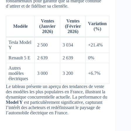
fondamentaux pour garantir que la marque continue
d’attirer et de fidéliser sa clientèle.
Ventes
Ventes
Variation
Modèle
(Janvier
(Février
(%)
2026)
2026)
Tesla Model
2 500
3 034
+21.4%
Y
Renault 5 E
2 639
2 639
0%
Autres
modèles
3 000
3 200
+6.7%
électriques
Le tableau présente un aperçu des tendances de vente
des modèles les plus populaires en France, illustrant la
dynamique concurrentielle actuelle. La performance du
Model Y
est particulièrement significative, capturant
l’intérêt des acheteurs et redéfinissant le paysage de
l’automobile électrique en France.